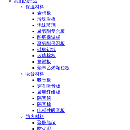
我们的产品
保温材料
岩棉板
珍珠岩板
泡沫玻璃
聚氨酯复合板
酚醛保温板
聚氨酯保温板
硅酸铝纸
玻璃棉板
挤塑板
聚苯乙烯颗粒板
吸音材料
吸音板
穿孔吸音板
聚酯纤维板
隔音毯
隔音棉
电梯井吸音板
防火材料
聚胺脂毡
防火泥