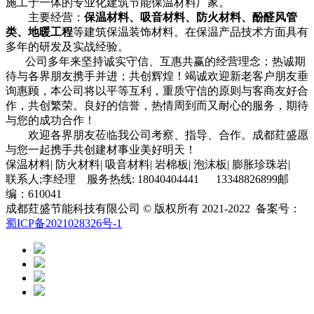
施工于一体的专业化建筑节能保温材料厂家。
主要经营：
保温材料、吸音材料、防火材料、酚醛风管
类、地暖工程
等建筑保温装饰材料。在保温产品技术方面具有
多年的研发及实战经验。
公司多年来坚持诚实守信、互惠共赢的经营理念；热诚期
待与各界朋友携手并进；共创辉煌！竭诚欢迎新老客户朋友垂
询惠顾，本公司将以平等互利，重质守信的原则与客商友好合
作，共创繁荣。
良好的信誉，热情周到而又耐心的服务，期待
与您的成功合作！
欢迎各界朋友莅临我公司考察、指导、合作。
成都荭盛
愿
与您一起携手共创建材事业美好明天！
保温材料| 防火材料| 吸音材料| 岩棉板| 泡沫板| 膨胀珍珠岩|
联系人;李经理 服务热线: 18040404441 13348826899邮
编：610041
成都荭盛节能科技有限公司 © 版权所有 2021-2022 备案号：
蜀ICP备2021028326号-1