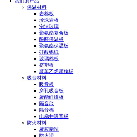
我们的产品
保温材料
岩棉板
珍珠岩板
泡沫玻璃
聚氨酯复合板
酚醛保温板
聚氨酯保温板
硅酸铝纸
玻璃棉板
挤塑板
聚苯乙烯颗粒板
吸音材料
吸音板
穿孔吸音板
聚酯纤维板
隔音毯
隔音棉
电梯井吸音板
防火材料
聚胺脂毡
防火泥