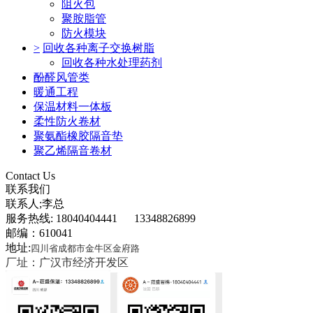
阻火包
聚胺脂管
防火模块
>
回收各种离子交换树脂
回收各种水处理药剂
酚醛风管类
暖通工程
保温材料一体板
柔性防火卷材
聚氨酯橡胶隔音垫
聚乙烯隔音卷材
Contact Us
联系我们
联系人;李总
服务热线: 18040404441 13348826899
邮编：610041
地址:
四川省成都市金牛区金府路
厂址：广汉市经济开发区