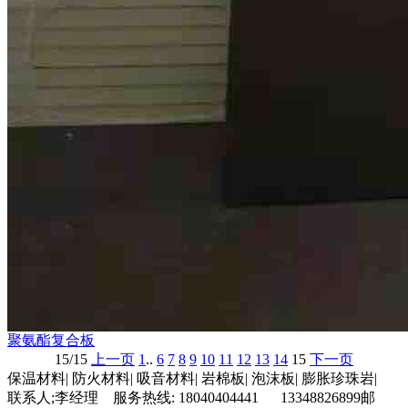
聚氨酯复合板
15/15
上一页
1
..
6
7
8
9
10
11
12
13
14
15
下一页
保温材料| 防火材料| 吸音材料| 岩棉板| 泡沫板| 膨胀珍珠岩|
联系人;李经理 服务热线: 18040404441 13348826899邮