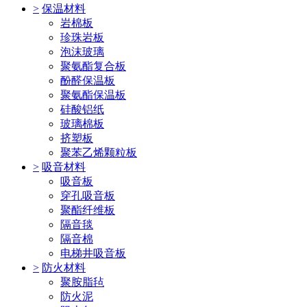
>
保温材料
岩棉板
珍珠岩板
泡沫玻璃
聚氨酯复合板
酚醛保温板
聚氨酯保温板
硅酸铝纸
玻璃棉板
挤塑板
聚苯乙烯颗粒板
>
吸音材料
吸音板
穿孔吸音板
聚酯纤维板
隔音毯
隔音棉
电梯井吸音板
>
防火材料
聚胺脂毡
防火泥