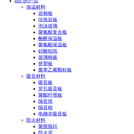
我们的产品
保温材料
岩棉板
珍珠岩板
泡沫玻璃
聚氨酯复合板
酚醛保温板
聚氨酯保温板
硅酸铝纸
玻璃棉板
挤塑板
聚苯乙烯颗粒板
吸音材料
吸音板
穿孔吸音板
聚酯纤维板
隔音毯
隔音棉
电梯井吸音板
防火材料
聚胺脂毡
防火泥