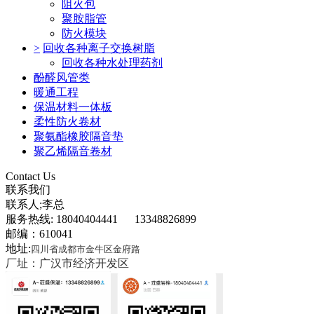
阻火包
聚胺脂管
防火模块
>
回收各种离子交换树脂
回收各种水处理药剂
酚醛风管类
暖通工程
保温材料一体板
柔性防火卷材
聚氨酯橡胶隔音垫
聚乙烯隔音卷材
Contact Us
联系我们
联系人;李总
服务热线: 18040404441 13348826899
邮编：610041
地址:
四川省成都市金牛区金府路
厂址：广汉市经济开发区