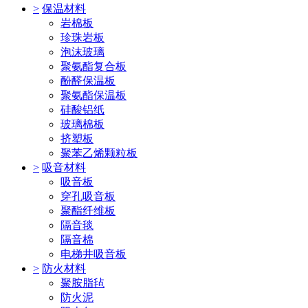
>
保温材料
岩棉板
珍珠岩板
泡沫玻璃
聚氨酯复合板
酚醛保温板
聚氨酯保温板
硅酸铝纸
玻璃棉板
挤塑板
聚苯乙烯颗粒板
>
吸音材料
吸音板
穿孔吸音板
聚酯纤维板
隔音毯
隔音棉
电梯井吸音板
>
防火材料
聚胺脂毡
防火泥