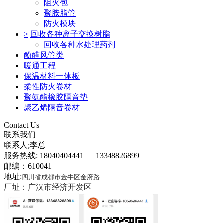
阻火包
聚胺脂管
防火模块
>
回收各种离子交换树脂
回收各种水处理药剂
酚醛风管类
暖通工程
保温材料一体板
柔性防火卷材
聚氨酯橡胶隔音垫
聚乙烯隔音卷材
Contact Us
联系我们
联系人;李总
服务热线: 18040404441 13348826899
邮编：610041
地址:
四川省成都市金牛区金府路
厂址：广汉市经济开发区