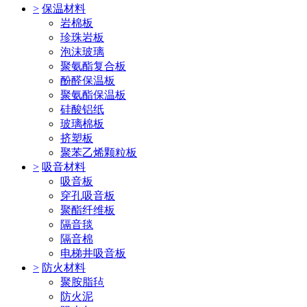
>
保温材料
岩棉板
珍珠岩板
泡沫玻璃
聚氨酯复合板
酚醛保温板
聚氨酯保温板
硅酸铝纸
玻璃棉板
挤塑板
聚苯乙烯颗粒板
>
吸音材料
吸音板
穿孔吸音板
聚酯纤维板
隔音毯
隔音棉
电梯井吸音板
>
防火材料
聚胺脂毡
防火泥