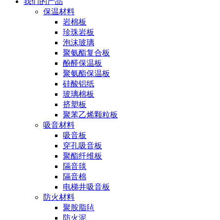
我们的产品
保温材料
岩棉板
珍珠岩板
泡沫玻璃
聚氨酯复合板
酚醛保温板
聚氨酯保温板
硅酸铝纸
玻璃棉板
挤塑板
聚苯乙烯颗粒板
吸音材料
吸音板
穿孔吸音板
聚酯纤维板
隔音毯
隔音棉
电梯井吸音板
防火材料
聚胺脂毡
防火泥