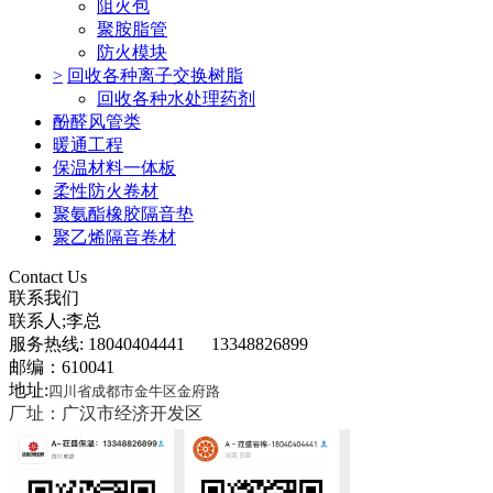
阻火包
聚胺脂管
防火模块
>
回收各种离子交换树脂
回收各种水处理药剂
酚醛风管类
暖通工程
保温材料一体板
柔性防火卷材
聚氨酯橡胶隔音垫
聚乙烯隔音卷材
Contact Us
联系我们
联系人;李总
服务热线: 18040404441 13348826899
邮编：610041
地址:
四川省成都市金牛区金府路
厂址：广汉市经济开发区