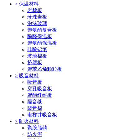
>
保温材料
岩棉板
珍珠岩板
泡沫玻璃
聚氨酯复合板
酚醛保温板
聚氨酯保温板
硅酸铝纸
玻璃棉板
挤塑板
聚苯乙烯颗粒板
>
吸音材料
吸音板
穿孔吸音板
聚酯纤维板
隔音毯
隔音棉
电梯井吸音板
>
防火材料
聚胺脂毡
防火泥